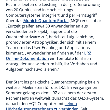
Rechner bieten die Leistung in der größenordnung
von 20 Qubits, sind in Hochleistungs-
Computersysteme integriert und per Fernzugriff
über das
Munich Quantum Portal
(MQP) erreichbar.
„Zurzeit greifen etwa 30 Anwenderinnen aus
verschiedenen Projektgruppen auf die
Quantenhardware zu“, berichtet Luigi Iapichino,
promovierter Astrophysiker, der sich mit seinem
Team um das User Enabling und Applications
kümmert. „Anwenderinnen finden auf der
LRZ
Online-Dokumentation
ein Template für ihren
Antrag, der uns wiederum hilft, ihr Vorhaben und
Aufgaben nachzuvollziehen.“
Der Start ins praktische Quantencomputing ist ein
weiterer Meilenstein für das LRZ: Im vergangenen
Sommer gelang es dem LRZ als einem der ersten
Rechenzentren weltweit, zunächst das Q-Exa-System,
danach den AQT-Computer mit
seinen
Höchstleistungsrechnern zu verbinden
. Seit